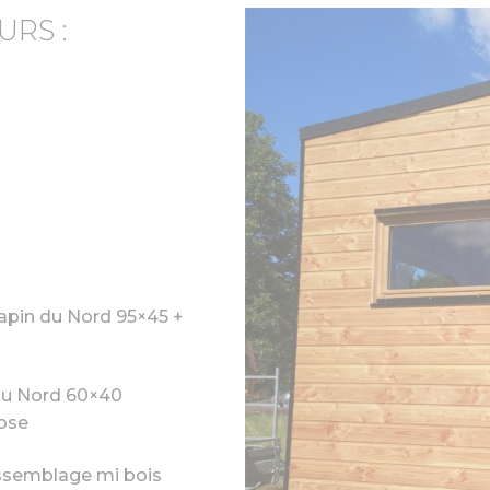
URS :
apin du Nord 95×45 +
du Nord 60×40
lose
ssemblage mi bois