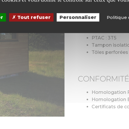
Châssis soudé r
Galvanisé à plei
er
Tout refuser
Personnaliser
Politique 
Fiche raccordem
Taille de platea
PTAC : 3T5
Tampon isolati
Tôles perforées
CONFORMITÉ 
Homologation 
Homologation 
Certificats de 