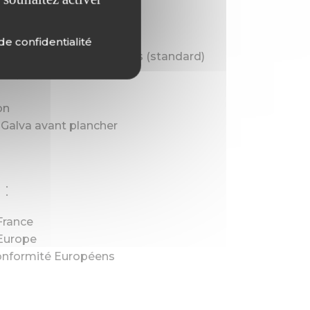
enforcé
n bain
de confidentialité
ent électrique 13 broches (standard)
u : 7,20m x 2.45m
on
 Galva avant plancher
:
France
Europe
conformité Européens