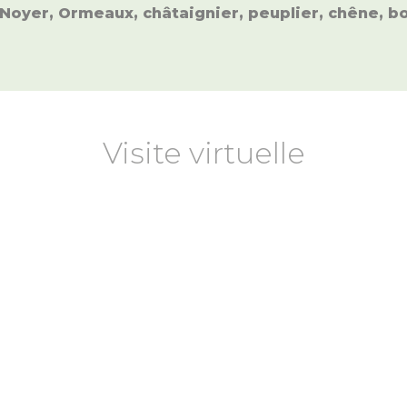
yer, Ormeaux, châtaignier, peuplier, chêne, boi
Visite virtuelle