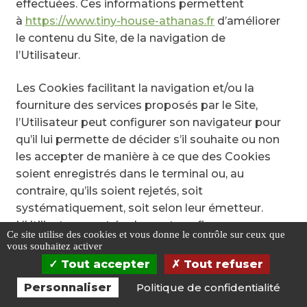
effectuées. Ces informations permettent
à
https://www.tiny-house-athanas.fr
d’améliorer
le contenu du Site, de la navigation de
l’Utilisateur.
Les Cookies facilitant la navigation et/ou la
fourniture des services proposés par le Site,
l’Utilisateur peut configurer son navigateur pour
qu’il lui permette de décider s’il souhaite ou non
les accepter de manière à ce que des Cookies
soient enregistrés dans le terminal ou, au
contraire, qu’ils soient rejetés, soit
systématiquement, soit selon leur émetteur.
L’Utilisateur peut également configurer son
Ce site utilise des cookies et vous donne le contrôle sur ceux que
logiciel de navigation de manière à ce que
vous souhaitez activer
l’acceptation ou le refus des Cookies lui soient
Tout accepter
Tout refuser
proposés ponctuellement, avant qu’un Cookie
0
Personnaliser
Politique de confidentialité
soit susceptible d’être enregistré dans son