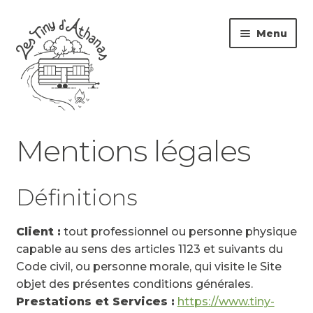
Panneau de gestion des cookies
Menu
Tiny House
Mentions légales
L’atelier
Définitions
Notre histoire
Client :
tout professionnel ou personne physique
Contact
capable au sens des articles 1123 et suivants du
Code civil, ou personne morale, qui visite le Site
objet des présentes conditions générales.
Prestations et Services :
https://www.tiny-